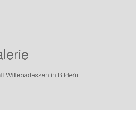
lerie
ll Willebadessen in Bildern.